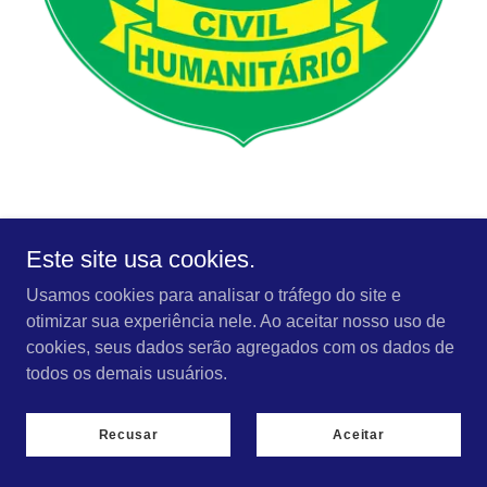
Heráldica e Simbolismo do Distintivo
Este site usa cookies.
Diplomata CH
Usamos cookies para analisar o tráfego do site e
otimizar sua experiência nele. Ao aceitar nosso uso de
O distintivo DIPLOMATA – CIVIL HUMANITÁRIO
cookies, seus dados serão agregados com os dados de
–representa uma insígnia de elevado valor
todos os demais usuários.
institucional, ético e humanitário, simbolizando a
atuação diplomática civil voltada à mediação, à
Recusar
Aceitar
cooperação internacional e à promoção da paz,